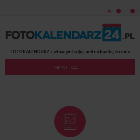
Przejdź do treści
FOTOKALENDARZ z własnymi zdjęciami na każdej stronie
MENU
Toggle
navigation