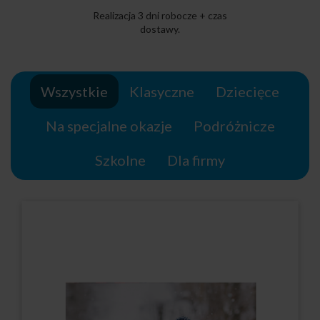
Realizacja 3 dni robocze + czas
dostawy.
Wszystkie
Klasyczne
Dziecięce
Na specjalne okazje
Podróżnicze
Szkolne
Dla firmy