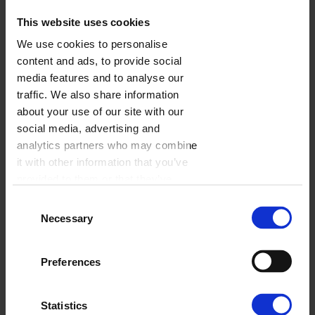
This website uses cookies
We use cookies to personalise
FOTOKALENDARZ JEDNODZIELNY
content and ads, to provide social
2026
media features and to analyse our
traffic. We also share information
about your use of our site with our
1 szt.
28,00 zł/szt.
social media, advertising and
analytics partners who may combine
it with other information that you’ve
FOTOKALENDARZ TRÓJDZIELNY
provided to them or that they’ve
2026
collected from your use of their
Consent
services.
Necessary
Selection
1 szt.
30,00 zł/szt.
Preferences
Statistics