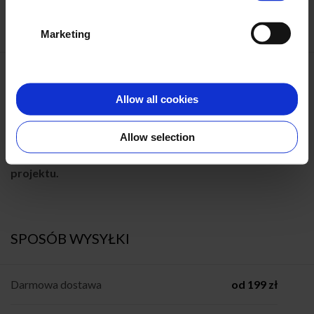
DODATKI
Marketing
Usuniecie logo z okładki
i
19,90 zł/szt.
Allow all cookies
2
2 x grubszy papier (320 g/m
)
12 zł/szt.
Allow selection
Dodatki wybierzesz w koszyku po stworzeniu
projektu.
SPOSÓB WYSYŁKI
Darmowa dostawa
od 199 zł