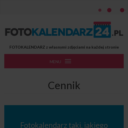
Przejdź do treści
FOTOKALENDARZ z własnymi zdjęciami na każdej stronie
MENU
Toggle
navigation
Cennik
Fotokalendarz taki, jakiego