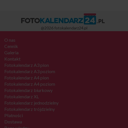
@2026 fotokalendarz24.pl
O nas
Cennik
Galeria
Kontakt
Fotokalendarz A3 pion
Fotokalendarz A3 poziom
Fotokalendarz A4 pion
Fotokalendarz A4 poziom
Fotokalendarz biurkowy
Fotokalendarz XL
Fotokalendarz jednodzielny
Fotokalendarz trójdzielny
Płatności
Dostawa
Baza wiedzy