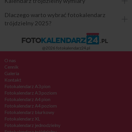
Kalendarz trójdzielny wymiary
Dlaczego warto wybrać fotokalendarz
trójdzielny 2025?
@2026 fotokalendarz24.pl
O nas
Cennik
Galeria
Kontakt
Fotokalendarz A3 pion
Fotokalendarz A3 poziom
Fotokalendarz A4 pion
Fotokalendarz A4 poziom
Fotokalendarz biurkowy
Fotokalendarz XL
Fotokalendarz jednodzielny
Fotokalendarz trójdzielny