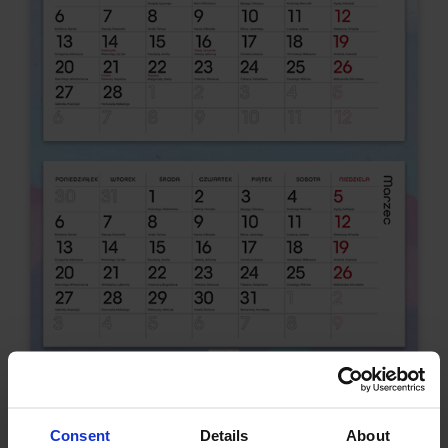
Malowany akwarelkami
Consent
Details
About