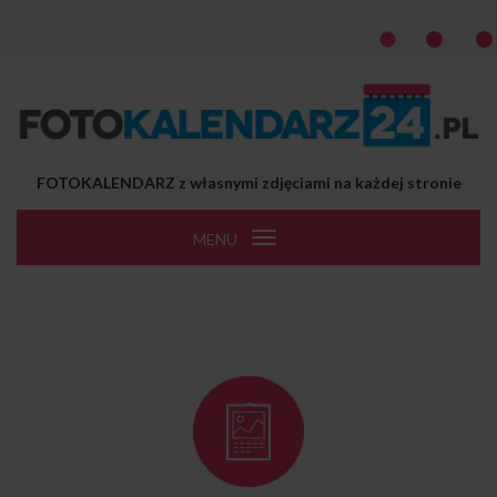
Przejdź do treści
FOTOKALENDARZ z własnymi zdjęciami na każdej stronie
MENU
Toggle
navigation