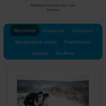
Realizacja 3 dni robocze + czas
dostawy.
Wszystkie
Klasyczne
Dziecięce
Na specjalne okazje
Podróżnicze
Szkolne
Dla firmy