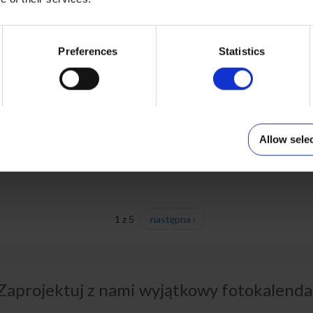
Preferences
Statistics
Moja firma
Firmowy
Wybierz
Wybierz
Allow sele
1 z 5
następna ›
Zaprojektuj z nami wyjątkowy fotokalenda