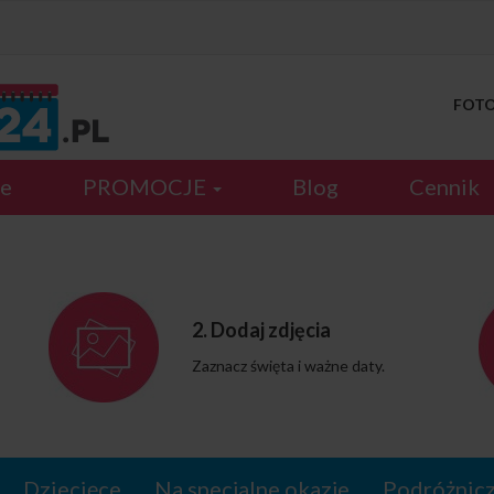
FOTOK
je
PROMOCJE
Blog
Cennik
2. Dodaj zdjęcia
Zaznacz święta i ważne daty.
Dziecięce
Na specjalne okazje
Podróżnic