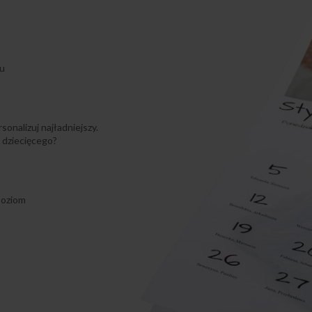
iu
onalizuj najładniejszy.
 dziecięcego?
poziom