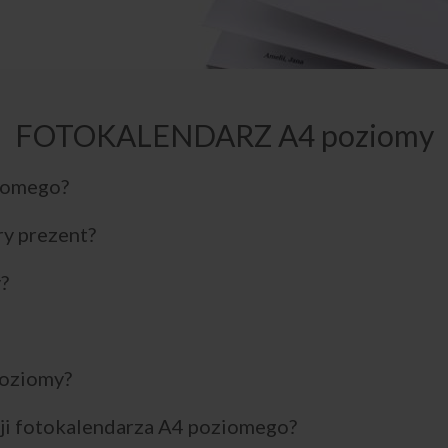
FOTOKALENDARZ A4 poziomy
ziomego?
y prezent?
?
poziomy?
cji fotokalendarza A4 poziomego?