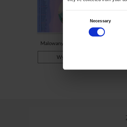
Consent
Selection
Necessary
Malowany akwarelkami
Wybierz