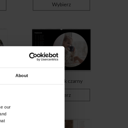
Wybierz
About
Okrągły rok czarny
Wybierz
se our
 and
hat