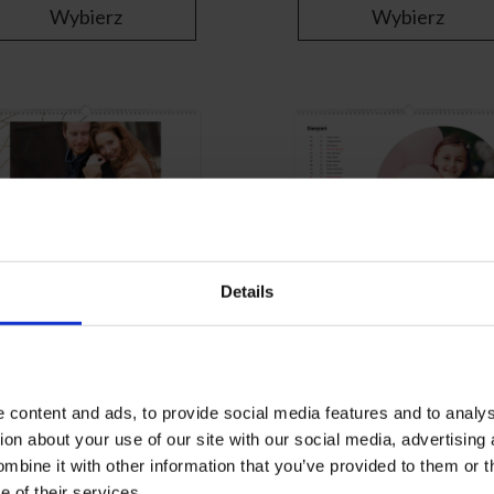
Wybierz
Wybierz
Details
Lovely Lines
Okrągły rok biały
Wybierz
Wybierz
 content and ads, to provide social media features and to analy
tion about your use of our site with our social media, advertising
bine it with other information that you’ve provided to them or t
e of their services.