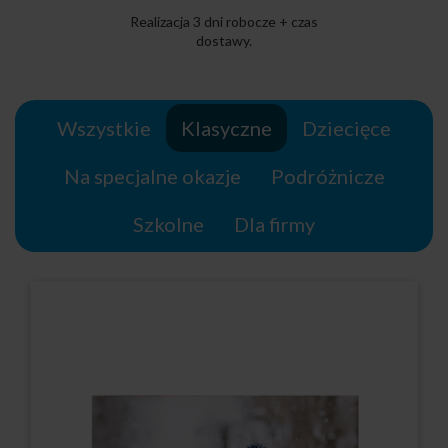
Realizacja 3 dni robocze + czas
dostawy.
Wszystkie
Klasyczne
Dziecięce
Na specjalne okazje
Podróżnicze
Szkolne
Dla firmy