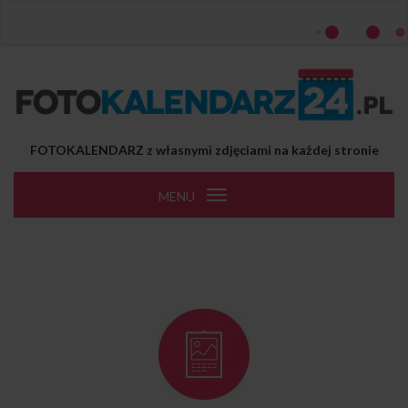
Przejdź do treści
FOTOKALENDARZ z własnymi zdjęciami na każdej stronie
MENU
Toggle
navigation