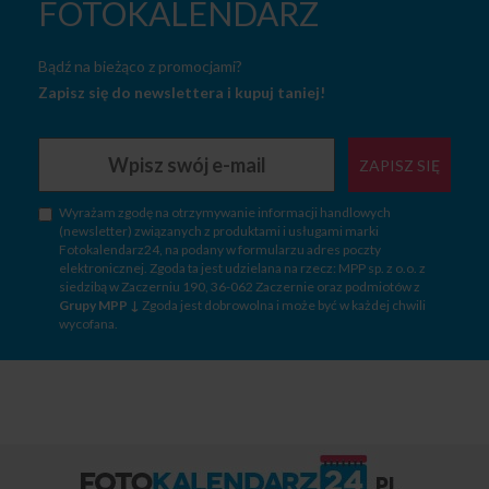
FOTOKALENDARZ
Bądź na bieżąco z promocjami?
Zapisz się do newslettera i kupuj taniej!
ZAPISZ SIĘ
Wyrażam zgodę na otrzymywanie informacji handlowych
(newsletter) związanych z produktami i usługami marki
Fotokalendarz24, na podany w formularzu adres poczty
elektronicznej. Zgoda ta jest udzielana na rzecz: MPP sp. z o.o. z
siedzibą w Zaczerniu 190, 36-062 Zaczernie oraz podmiotów z
Grupy MPP ↓
Zgoda jest dobrowolna i może być w każdej chwili
wycofana.