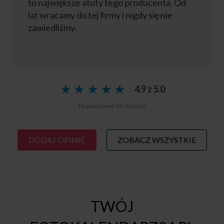
to największe atuty tego producenta. Od
lat wracamy do tej firmy i nigdy się nie
zawiedliśmy.
★
★
★
★
★
★
★
★
★
★
4.9 z 5.0
Na podstawie 58 recenzji
DODAJ OPINIĘ
ZOBACZ WSZYSTKIE
TWÓJ