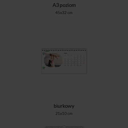
A3 poziom
45x32 cm
biurkowy
21x10 cm