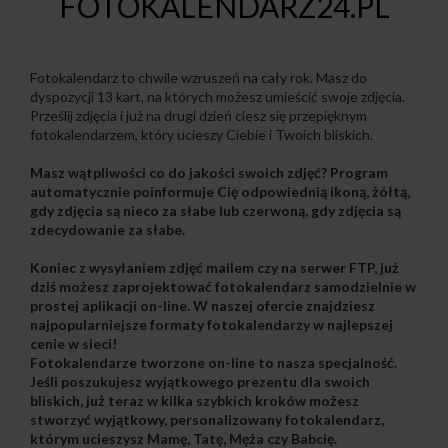
FOTOKALENDARZ24.PL
Fotokalendarz to chwile wzruszeń na cały rok. Masz do
dyspozycji 13 kart, na których możesz umieścić swoje zdjęcia.
Prześlij zdjęcia i już na drugi dzień ciesz się przepięknym
fotokalendarzem, który ucieszy Ciebie i Twoich bliskich.
Masz wątpliwości co do jakości swoich zdjęć? Program
automatycznie poinformuje Cię odpowiednią ikoną, żółtą,
gdy zdjęcia są nieco za słabe lub czerwoną, gdy zdjęcia są
zdecydowanie za słabe.
Koniec z wysyłaniem zdjęć mailem czy na serwer FTP, już
dziś możesz zaprojektować fotokalendarz samodzielnie w
prostej aplikacji on-line. W naszej ofercie znajdziesz
najpopularniejsze formaty fotokalendarzy w najlepszej
cenie w sieci!
Fotokalendarze tworzone on-line
to nasza specjalność.
Jeśli poszukujesz wyjątkowego prezentu dla swoich
bliskich, już teraz w kilka szybkich kroków możesz
stworzyć wyjątkowy, personalizowany fotokalendarz,
którym ucieszysz Mamę, Tatę, Męża czy Babcię.