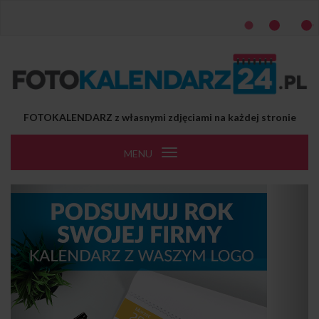
Przejdź do treści
FOTOKALENDARZ z własnymi zdjęciami na każdej stronie
MENU
Toggle
navigation
Previous
Next