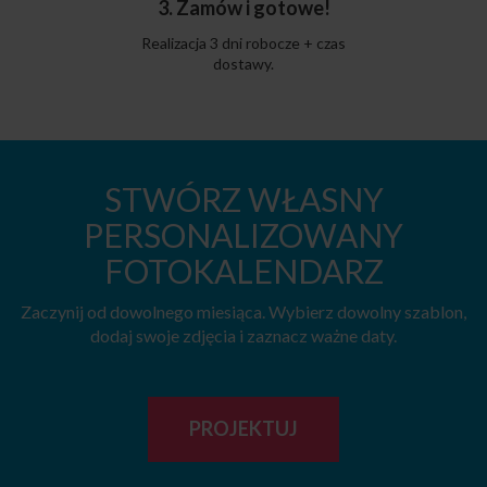
3. Zamów i gotowe!
Realizacja 3 dni robocze + czas
dostawy.
STWÓRZ WŁASNY
PERSONALIZOWANY
FOTOKALENDARZ
Zaczynij od dowolnego miesiąca. Wybierz dowolny szablon,
dodaj swoje zdjęcia i zaznacz ważne daty.
PROJEKTUJ