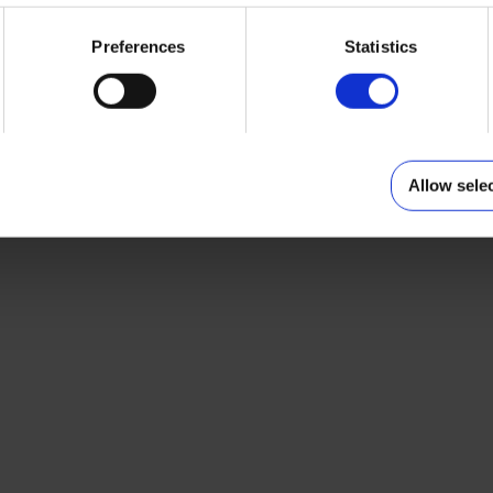
Motywacyjny
Słoneczna mozaika
Preferences
Statistics
Wybierz
Wybierz
Allow sele