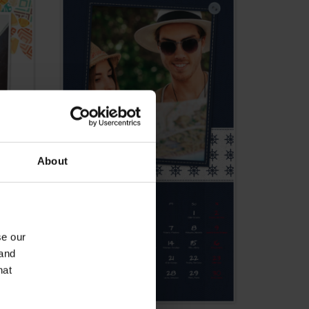
About
se our
 and
hat