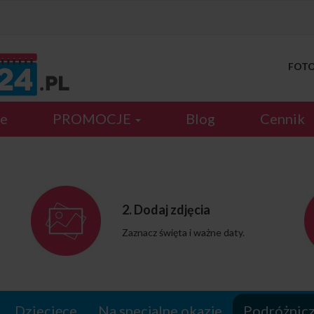
FOTOK
je
PROMOCJE
Blog
Cennik
2. Dodaj zdjęcia
Zaznacz święta i ważne daty.
Dziecięce
Na specjalne okazje
Podróżnic