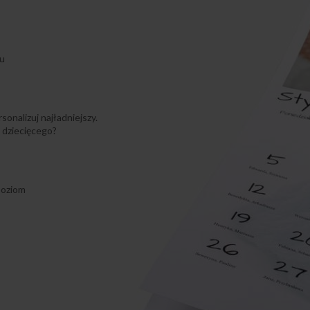
iu
onalizuj najładniejszy.
 dziecięcego?
poziom