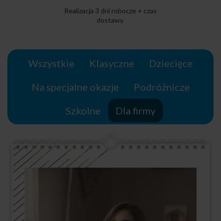
Realizacja 3 dni robocze + czas
dostawy.
Wszystkie
Klasyczne
Dziecięce
Na specjalne okazje
Podróżnicze
Szkolne
Dla firmy