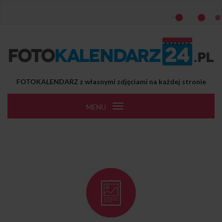
Przejdź do treści
FOTOKALENDARZ z własnymi zdjęciami na każdej stronie
MENU
Toggle
navigation