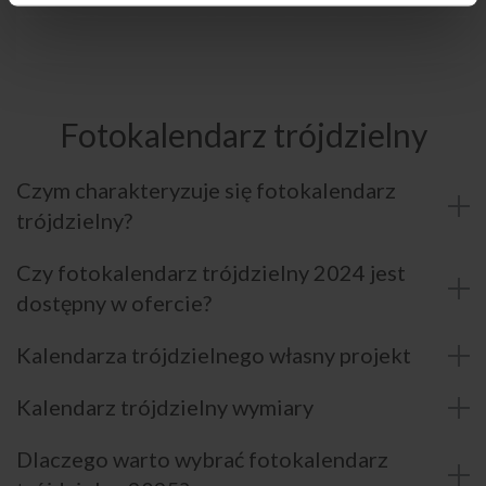
Fotokalendarz trójdzielny
Czym charakteryzuje się fotokalendarz
trójdzielny?
Czy fotokalendarz trójdzielny 2024 jest
dostępny w ofercie?
Kalendarza trójdzielnego własny projekt
Kalendarz trójdzielny wymiary
Dlaczego warto wybrać fotokalendarz