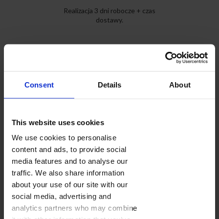
Realizacja 3 dni robocze + czas
dostawy.
Wszystkie
Klasyczne
Dziecięce
Na specjalne okazje
Podróżnicze
Consent
Details
About
Szkolne
Dla firmy
This website uses cookies
We use cookies to personalise
content and ads, to provide social
Zaprojektuj z nami wyjątkowy
media features and to analyse our
traffic. We also share information
fotokalendarz
about your use of our site with our
social media, advertising and
analytics partners who may combine