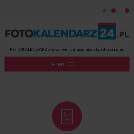
Przejdź do treści
FOTOKALENDARZ z własnymi zdjęciami na każdej stronie
MENU
Toggle
navigation