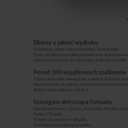
Dbamy o jakość wydruku
Przepiękne, żywe i nasycone kolory Twoich zdjęć.
Druk cyfrowy na wysokim poziomie przy wykorzystan
nowoczesnych pras do cyfrowego druku Xerox 1000
Ponad 100 wyjątkowych szablonów
Zobacz wszystkie tematyczne szablony, wybierz i spers
Klasyczny biały do salonu, a może kolorowy do pokoju
Wybór należy tylko do Ciebie :)
Szczegóły dotyczące formatu
Dostępne formaty: A3 pion, A3 poziom, A4 pion i A4 
Papier 170 g/m2
13 kart: 12 miesięcy + okładka
Dowolna personalizacja projektu