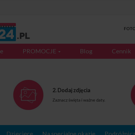
FOTOK
je
PROMOCJE
Blog
Cennik
2. Dodaj zdjęcia
Zaznacz święta i ważne daty.
Dziecięce
Na specjalne okazje
Podróżnic