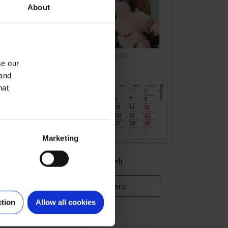
About
se our
 and
hat
Marketing
W bieli
Wybierz
ction
Allow all cookies