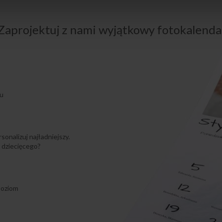
Zaprojektuj z nami wyjątkowy fotokalenda
iu
onalizuj najładniejszy.
 dziecięcego?
poziom