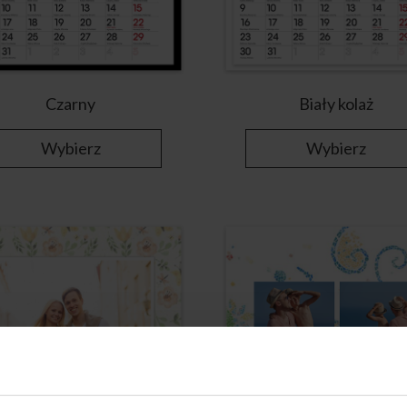
Czarny
Biały kolaż
Wybierz
Wybierz