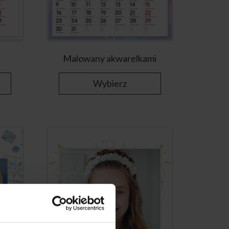
Malowany akwarelkami
Wybierz