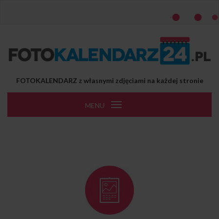
Przejdź do treści
FOTOKALENDARZ z własnymi zdjęciami na każdej stronie
MENU
Toggle
navigation