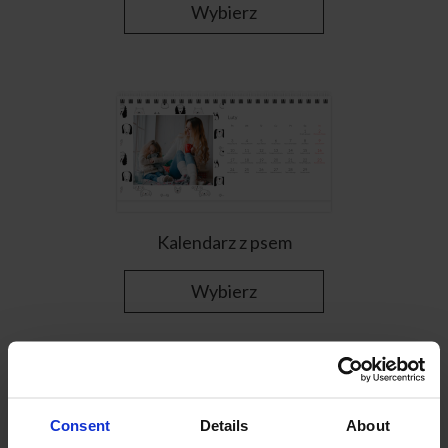
Wybierz
Kalendarz z psem
Wybierz
Consent
Details
About