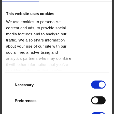
This website uses cookies
Firmowy - geometryczny
We use cookies to personalise
content and ads, to provide social
Wybierz
media features and to analyse our
traffic. We also share information
about your use of our site with our
social media, advertising and
analytics partners who may combine
it with other information that you’ve
provided to them or that they’ve
collected from your use of their
Consent
services.
Necessary
Selection
Lovely Lines
Preferences
Wybierz