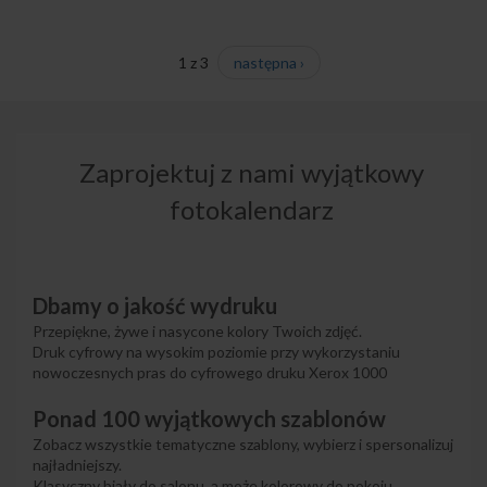
1 z 3
następna ›
Zaprojektuj z nami wyjątkowy
fotokalendarz
Dbamy o jakość wydruku
Przepiękne, żywe i nasycone kolory Twoich zdjęć.
Druk cyfrowy na wysokim poziomie przy wykorzystaniu
nowoczesnych pras do cyfrowego druku Xerox 1000
Ponad 100 wyjątkowych szablonów
Zobacz wszystkie tematyczne szablony, wybierz i spersonalizuj
najładniejszy.
Klasyczny biały do salonu, a może kolorowy do pokoju